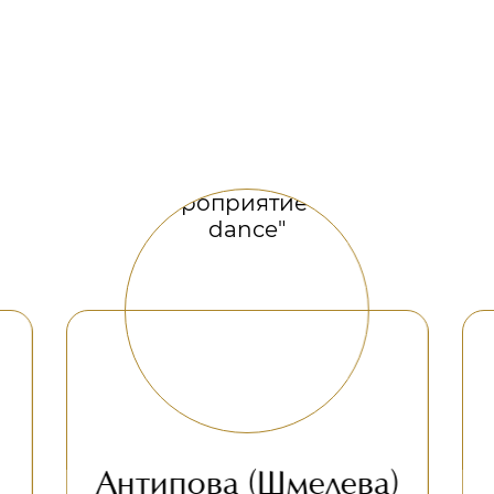
ова (Шмелева)
Михеев Ев