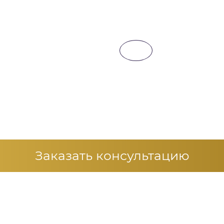
гом
Проведе
дома
ы, побудившие к
Психологи приедут 
г, учитывая
мотивационную бес
ациента
100% случаев пацие
Заказать консультацию