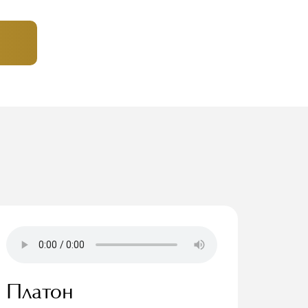
Платон
Нин