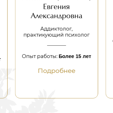
Евгения
Сергее
ександровна
Психолог, псих
Аддиктолог,
икующий психолог
Опыт работы:
Бо
Подроб
аботы:
Более 15 лет
одробнее