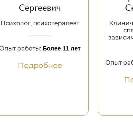
вич
Сергеевич
отерапевт
Клинический психолог
специалист по
зависимому поведени
лее 11 лет
Опыт работы:
Более 12 л
нее
Подробнее