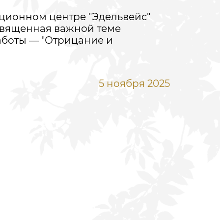
31 окт
ционном центре "Эдельвейс"
«Эдель
священная важной теме
загадоч
аботы — "Отрицание и
действ
каждый 
5 ноября 2025
А ЛЕЧЕНИЕ