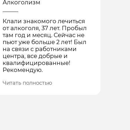
Алкоголизм
Нар
Клали знакомого лечиться
Благ
от алкоголя, 37 лет. Пробыл
реаб
там год и месяц. Сейчас не
Эдел
пьют уже больше 2 лет! Был
подр
на связи с работниками
упот
центра, все добрые и
веще
квалифицированные!
комп
Рекомендую.
мы о
опер
Читать полностью
ребц
Чита