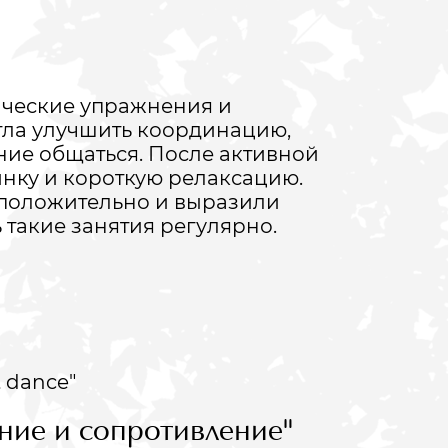
ические упражнения и
гла улучшить координацию,
ние общаться. После активной
инку и короткую релаксацию.
 положительно и выразили
такие занятия регулярно.
Хэлло
ние и сопротивление"