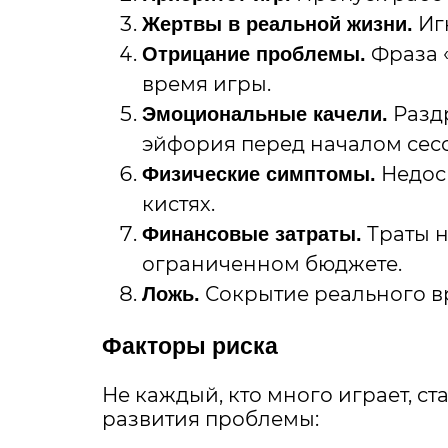
Иг
Жертвы в реальной жизни.
Фраза «
Отрицание проблемы.
время игры.
Раздр
Эмоциональные качели.
эйфория перед началом сес
Недосы
Физические симптомы.
кистях.
Траты н
Финансовые затраты.
ограниченном бюджете.
Сокрытие реального вр
Ложь.
Факторы риска
Не каждый, кто много играет, с
развития проблемы: