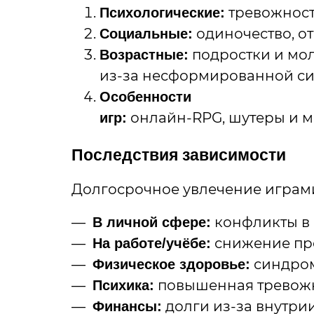
тревожность
Психологические:
одиночество, от
Социальные:
подростки и мо
Возрастные:
из‑за несформированной си
Особенности
онлайн‑RPG, шутеры и м
игр:
Последствия зависимости
Долгосрочное увлечение играм
конфликты в 
В личной сфере:
снижение про
На работе/учёбе:
синдром
Физическое здоровье:
повышенная тревожно
Психика:
долги из‑за внутри
Финансы: