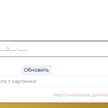
БЕСПЛАТНАЯ
КОНСУЛЬТАЦИЯ
Обновить
огласен на обработку
персональных данны