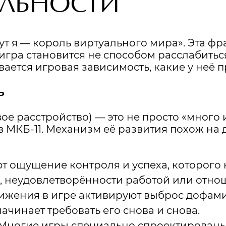
АЛЬНОСТИ
тут я — король виртуального мира». Эта фра
 игра становится не способом расслабить
ается игровая зависимость, какие у неё пр
ь
ое расстройство) — это не просто «много
 МКБ‑11. Механизм её развития похож на
 ощущение контроля и успеха, которого н
е, неудовлетворённости работой или отн
ижения в игре активируют выброс дофами
ачинает требовать его снова и снова.
Многие игры специально спроектированы т