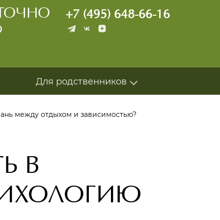
УТОЧНО
+7 (495) 648-66-16
О
Для родственников
грань между отдыхом и зависимостью?
Ь В
СИХОЛОГИЮ