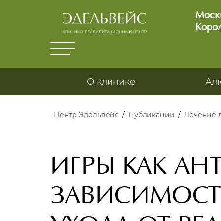
Москв
Корол
О клинике
Ал
Центр Эдельвейс
/
Публикации
/
Лечение 
ИГРЫ КАК АН
ЗАВИСИМОСТ