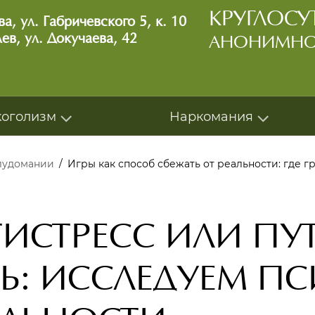
КРУГЛОС
а, ул. Габричевского 5, к. 10
ев, ул. Докучаева, 42
АНОНИМН
коголизм
Наркомания
лудомании
/
Игры как способ сбежать от реальности: где 
ТИСТРЕСС ИЛИ ПУТ
Ь: ИССЛЕДУЕМ П