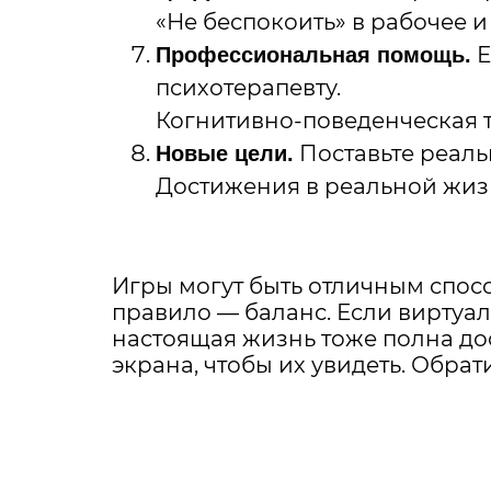
«Не беспокоить» в рабочее и
Е
Профессиональная помощь.
психотерапевту.
Когнитивно‑поведенческая т
Поставьте реальн
Новые цели.
Достижения в реальной жизн
Игры могут быть отличным спосо
правило — баланс. Если виртуа
настоящая жизнь тоже полна до
экрана, чтобы их увидеть.
Обрати