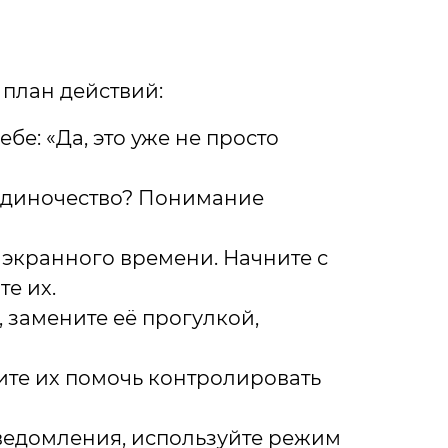
 план действий:
е: «Да, это уже не просто
, одиночество? Понимание
экранного времени. Начните с
е их.
 замените её прогулкой,
те их помочь контролировать
уведомления, используйте режим