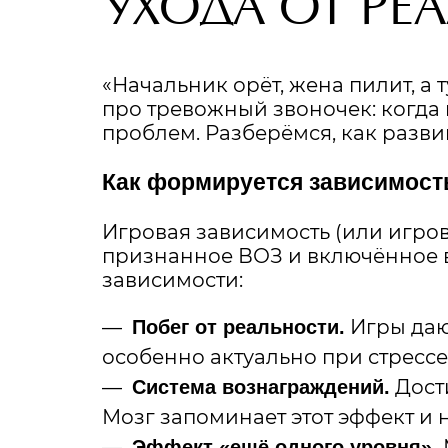
УХОДА ОТ РЕ
«Начальник орёт, жена пилит, а 
про тревожный звоночек: когда
проблем. Разберёмся, как развив
Как формируется зависимост
Игровая зависимость (или игров
признанное ВОЗ и включённое в
зависимости:
Игры дают
Побег от реальности.
особенно актуально при стресс
Дост
Система вознаграждений.
Мозг запоминает этот эффект и н
Эффект «ещё одного уровня».