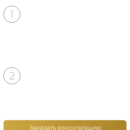
Беседа с наркологом
в клинике
Наш специалист найдет причины, побудившие к
употреблению, и выстроит диалог, учитывая
индивидуальные особенности пациента
Проведение интервенции у вас
дома
Психологи приедут к вам на дом и проведут
мотивационную беседу с зависимым,
практически в 100% случаев пациент соглашается
на лечение
Заказать консультацию