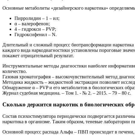
Основные метаболиты «дизайнерского наркотика» определяемы
Пирролидин – 1 – ил;
α – валерофенон;
4 – гидрокси – PVP;
Гидроксифенил – N.
Длительный и сложный процесс биотрансформации наркотика в
каждого вида наркодиагностики установлены пороговые значен
покажет отрицательный результат.
Инструментальные методы диагностики наиболее информативны
количество.
Газовая хроматография – высокочувствительный метод диагнос
Методика жидкость – жидкостной экстракции позволяет иссле
Обнаружение α – PVP и его метаболитов в биологических образц
Журнал судебная медицина. – Том 1. - № 2. – 2015. – 79 – 80 с.
Сколько держится наркотик в биологических обр
Состав психостимулятора периодически подвергается различн
наркотика в организме. Таким образом, теневые лаборатории п
Основной процесс распада Альфа – ПВП происходит в печени,