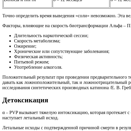
Точно определить время выведения «соли» невозможно. Эта в
Факторы, влияющие на скорость биотрансформации Альфа – П
Длительность наркотической сессии;
Скорость метаболизма;
Ожирение;
Хронические или сопутствующие заболевания;
Физическая активность;
Питьевой режим;
Употребление алкоголя.
Положительный результат при проведении предварительного т
давать как ложноположительный, так и ложноотрицательный рез
исследования синтетических производных катинона /Е. В. Гребен
Детоксикация
α – PVP вызывает тяжелую интоксикацию, которая протекает с
наступает летальный исход.
Летальные исходы с подтвержденной причиной смерти в результ