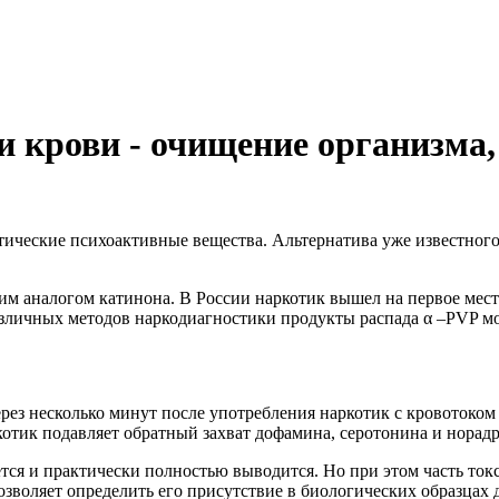
 крови - очищение организма, 
ческие психоактивные вещества. Альтернатива уже известного 
м аналогом катинона. В России наркотик вышел на первое мест
различных методов наркодиагностики продукты распада α –PVP 
ез несколько минут после употребления наркотик с кровотоком
отик подавляет обратный захват дофамина, серотонина и норад
я и практически полностью выводится. Но при этом часть токс
зволяет определить его присутствие в биологических образцах 