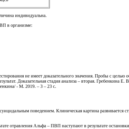
еличина индивидуальна.
ВП в организме:
естирования не имеет доказательного значения. Пробы с целью
ультат. Доказательная стадия анализа – вторая.
Гребенкина Е. В
кина/ - М. 2019. – 3 – 23 с.
 суицидальным поведением. Клиническая картина развивается с
ате отравления Альфа – ПВП наступают в результате остановки 