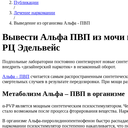
Публикации
/
Лечение наркомании
/
Выведение из организма Альфа - ПВП
Вывести Альфа ПВП из мочи и
РЦ Эдельвейс
Подпольные лаборатории постоянно синтезируют новые синтети
внедрить «дизайнерский наркотик» в незаконный оборот.
Альфа – ПВП
считается самым распространенным синтетически
смертельных случаев в результате передозировки. При мощи 
Метаболизм Альфа – ПВП в организме
α-PVP является мощным синтетическим психостимулятором. Чер
стало возможным после процесса фторирования вещества. Нарк
В организме Альфа-пирролидинопентиофенон быстро распадаетс
наркомании психостимулятор постепенно накапливается, что по