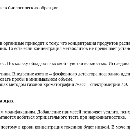
е в биологических образцах:
 организме приводит к тому, что концентрация продуктов распа
ия. То есть если концентрация метаболитов не превышает устан
. Поскольку обладают высокой чувствительностью. Исследован
тики. Внедрение азотно – фосфорного детектора позволило иде
довать пробы в минимальном объеме.
ах методом газовой хроматографии /масс – спектрометрии / Э. Г
азцах
ым модификациям. Добавление примесей позволяет усилить пси
ытаются добиться отрицательного теста при наркодиагностике.
 поэтому в крови концентрация токсинов будет низкой. В моче