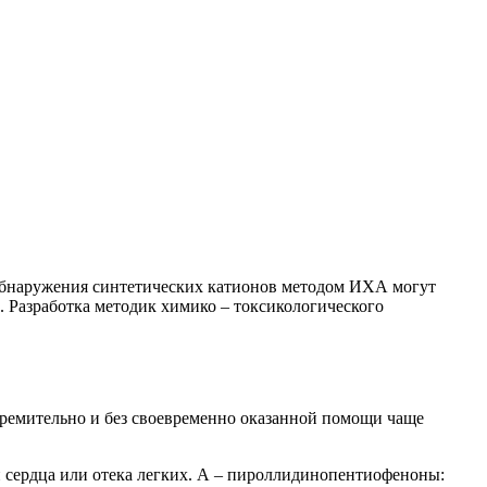
 обнаружения синтетических катионов методом ИХА могут
. Разработка методик химико – токсикологического
тремительно и без своевременно оказанной помощи чаще
сердца или отека легких.
А – пироллидинопентиофеноны: