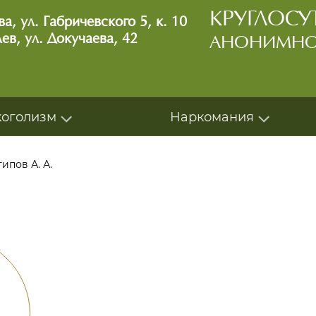
КРУГЛОС
а, ул. Габричевского 5, к. 10
ев, ул. Докучаева, 42
АНОНИМН
коголизм
Наркомания
ипов А. А.