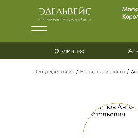
Москв
Корол
О клинике
Ал
Центр Эдельвейс
/
Наши специалисты
/
Ант