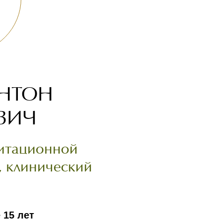
НТОН
ВИЧ
литационной
, клинический
 15 лет