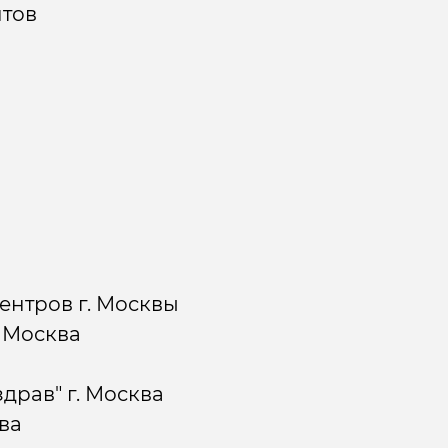
нтов
нтров г. Москвы
. Москва
драв" г. Москва
ква