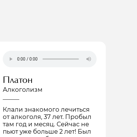
Платон
Нин
Алкоголизм
Нар
Клали знакомого лечиться
Благ
от алкоголя, 37 лет. Пробыл
реаб
там год и месяц. Сейчас не
Эдел
пьют уже больше 2 лет! Был
подр