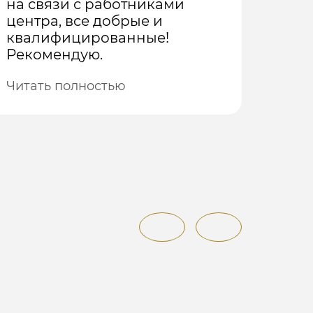
на связи с работниками
упот
центра, все добрые и
веще
квалифицированные!
комп
Рекомендую.
мы о
опер
Читать полностью
ребц
Чита