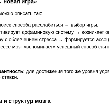
 новая игра»
ожно описать так:
оиск способа расслабиться → выбор игры.
ктивирует дофаминовую систему → возникает о
ру с облегчением стресса → формируется ассоц
ссе мозг «вспоминает» успешный способ сняти
рантность
: для достижения того же уровня уд
 ставки.
 и структур мозга