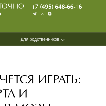
УТОЧНО
+7 (495) 648-66-16
О
Для родственников
ЕТСЯ ИГРАТЬ:
ТА И