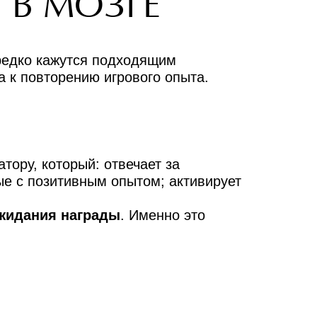
 В МОЗГЕ
редко кажутся подходящим
а к повторению игрового опыта.
ору, который: отвечает за
ые с позитивным опытом; активирует
жидания награды
. Именно это