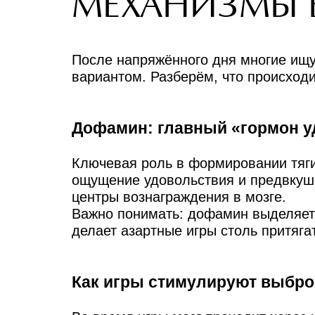
МЕХАНИЗМЫ 
После напряжённого дня многие ищу
вариантом. Разберём, что происходи
Дофамин: главный «гормон у
Ключевая роль в формировании тяг
ощущение удовольствия и предвкуше
центры вознаграждения в мозге.
Важно понимать: дофамин выделяетс
делает азартные игры столь притяг
Как игры стимулируют выбр