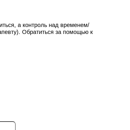
иться, а контроль над временем/
апевту).
Обратиться за помощью к