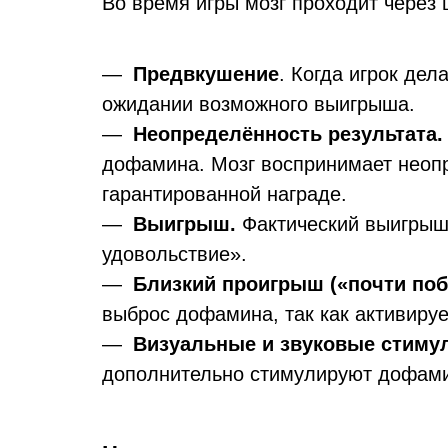
Во время игры мозг проходит через
Предвкушение
. Когда игрок де
ожидании возможного выигрыша.
Неопределённость результата.
дофамина. Мозг воспринимает неопр
гарантированной награде.
Выигрыш.
Фактический выигрыш
удовольствие».
Близкий проигрыш («почти поб
выброс дофамина, так как активиру
Визуальные и звуковые стиму
дополнительно стимулируют дофами