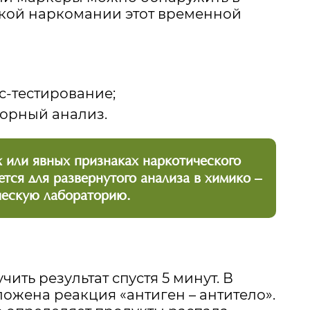
еской наркомании этот временной
с-тестирование;
орный анализ.
 или явных признаках наркотического
тся для развернутого анализа в химико –
ческую лабораторию.
ить результат спустя 5 минут. В
ожена реакция «антиген – антитело».