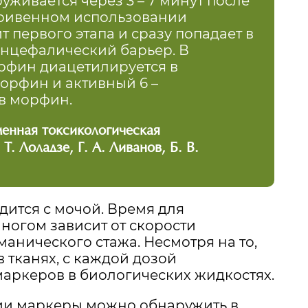
живается через 3 – 7 минут после
утривенном использовании
 первого этапа и сразу попадает в
энцефалический барьер. В
рфин диацетилируется в
орфин и активный 6 –
в морфин.
менная токсикологическая
Т. Лоладзе, Г. А. Ливанов, Б. В.
дится с мочой. Время для
ногом зависит от скорости
манического стажа. Несмотря на то,
в тканях, с каждой дозой
аркеров в биологических жидкостях.
ии маркеры можно обнаружить в