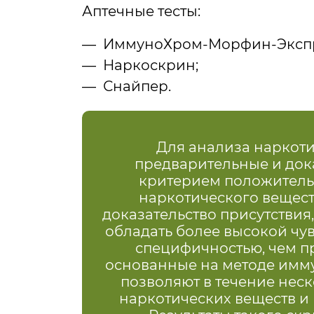
Аптечные тесты:
ИммуноХром-Морфин-Экспр
Наркоскрин;
Снайпер.
Для анализа наркоти
предварительные и док
критерием положитель
наркотического вещест
доказательство присутстви
обладать более высокой чув
специфичностью, чем пр
основанные на методе имм
позволяют в течение нес
наркотических веществ и 