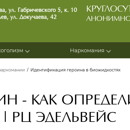
КРУГЛОС
а, ул. Габричевского 5, к. 10
ев, ул. Докучаева, 42
АНОНИМН
коголизм
Наркомания
наркомании
/
Идентификация героина в биожидкостях
ОИН - КАК ОПРЕДЕ
| РЦ ЭДЕЛЬВЕЙС