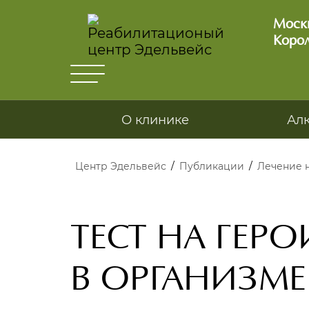
Москв
Корол
О клинике
Ал
Центр Эдельвейс
/
Публикации
/
Лечение 
ТЕСТ НА ГЕР
В ОРГАНИЗМЕ 