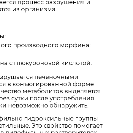
нается процесс разрушения и
тся из организма.
ы;
ого производного морфина;
а с глюкуроновой кислотой.
азрушается печеночными
ся в конъюгированной форме
чество метаболитов выделяется
ез сутки после употребления
ки невозможно обнаружить.
офильно гидроксильные группы
тильные. Это свойство помогает
 в липофильных растворителях.