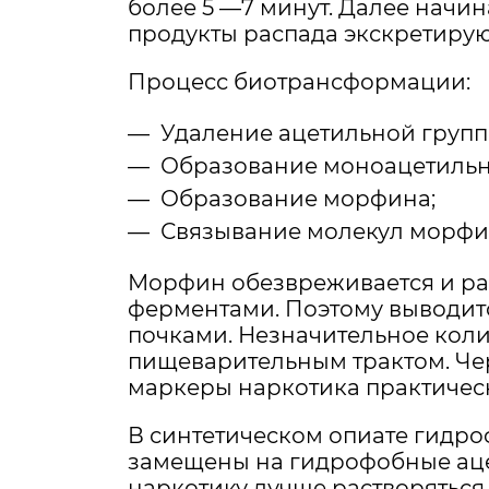
более 5 —7 минут. Далее начи
продукты распада экскретирую
Процесс биотрансформации:
Удаление ацетильной групп
Образование моноацетильн
Образование морфина;
Связывание молекул морфин
Морфин обезвреживается и р
ферментами. Поэтому выводит
почками. Незначительное коли
пищеварительным трактом. Чер
маркеры наркотика практичес
В синтетическом опиате гидр
замещены на гидрофобные аце
наркотику лучше растворяться