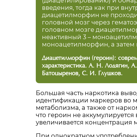
(диацетилированию) и обнару
введения, тогда как при вн
диацетилморфин не проходит
головной мозг через гемато
головном мозге диацетилмо
неактивный 3 – моноацетилм
моноацетилморфин, а затем 
Диацетилморфин (героин): совре
характеристика. А. Н. Лодягин, А. 
Батоцыренов, С. И. Глушков.
Большая часть наркотика выво
идентификации маркеров во м
метаболизма, а также от нарко
что героин не аккумулируется 
увеличивается концентрация м
При однократном употреблен