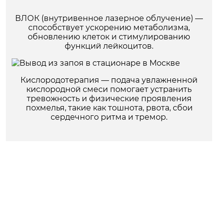
ВЛОК (внутривенное лазерное облучение) —
способствует ускорению метаболизма,
обновлению клеток и стимулированию
функций лейкоцитов.
Кислородотерапия — подача увлажненной
кислородной смеси помогает устранить
тревожность и физические проявления
похмелья, такие как тошнота, рвота, сбои
сердечного ритма и тремор.
В ряде случаев, чтобы выйти из запоя,
достаточно одной дезинтоксикационной
процедуры. При отсутствии должного
результата мы предлагаем повторный визит
врача, дополнительное