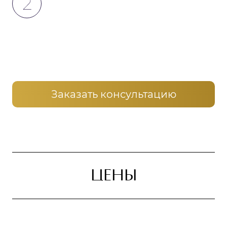
вас дома
Психологи приедут к вам на дом и проведут
мотивационную беседу с зависимым,
практически в 100% случаев пациент
соглашается на лечение
Заказать консультацию
ЦЕНЫ