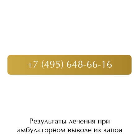
физиотерапевтическое очищение (в
амбулаторном порядке). Более подробную
консультацию по выведению из запоя с
выездом на дом вы можете получить в
телефонном режиме у наших консультантов.
Мы докажем, что с алкоголизмом можно
справиться дешево и эффективно! Просто
наберите
+7 (495) 648-66-16
Результаты лечения при
амбулаторном выводе из запоя