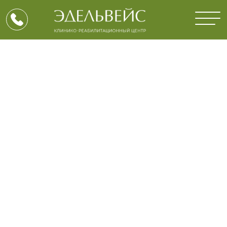
“ЭДЕЛЬВЕЙС” — ЭТО ЧАСТНЫЙ
КЛИНИКО-РЕАБИЛИТАЦИОННЫЙ
НАРКОЛОГИЧЕСКИЙ ЦЕНТР В ЦЕНТРЕ
МОСКВЫ, КОТОРЫЙ УЖЕ БОЛЕЕ 16
ЛЕТ УСПЕШНО ПОМОГАЕТ ЛЮДЯМ
ПРЕОДОЛЕВАТЬ ЗАВИСИМОСТИ И
НАЧАТЬ НОВУЮ ЖИЗНЬ