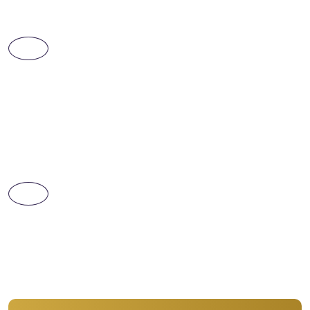
Беседа с наркологом
в клинике
Наш специалист найдет причины, побудившие к
употреблению, и выстроит диалог, учитывая
индивидуальные особенности пациента
Проведение интервенции у вас
дома
Психологи приедут к вам на дом и проведут
мотивационную беседу с зависимым,
практически в 100% случаев пациент соглашается
на лечение