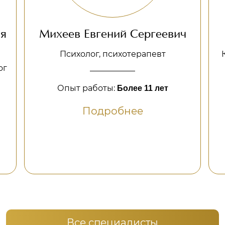
Евгений Сергеевич
Жаров Алексей
лог, психотерапевт
Клинический психоло
по зависимому 
работы:
Более 11 лет
Опыт работы:
Бо
Подробнее
Подроб
Все специалисты